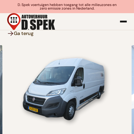
D. Spek voertuigen hebben toegang tot alle milieuzones en
zero emissie zones in Nederland.
Ga terug