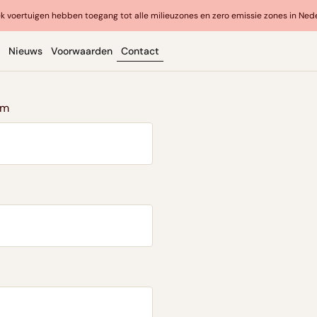
k voertuigen hebben toegang tot alle milieuzones en zero emissie zones in Ned
Nieuws
Voorwaarden
Contact
am