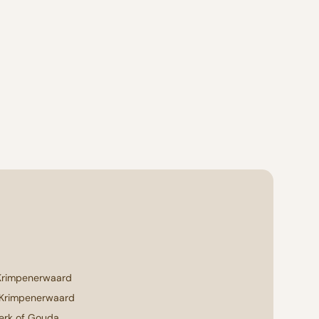
Krimpenerwaard
 Krimpenerwaard
erk of Gouda