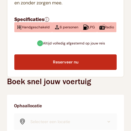
en zonder zorgen mee.
Specificaties
Handgeschakeld
6 personen
LPG
Radio
Altijd volledig afgestemd op jouw reis
Direct onl
Reserveer nu
Boek snel jouw voertuig
Ophaallocatie