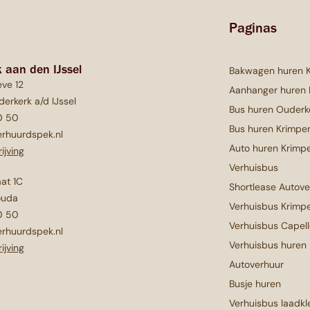
Paginas
 aan den IJssel
Bakwagen huren 
ve 12
Aanhanger huren
erkerk a/d IJssel
Bus huren Ouderk
0 50
Bus huren Krimpen
rhuurdspek.nl
Auto huren Krimpe
ijving
Verhuisbus
aat 1C
Shortlease Autov
ouda
Verhuisbus Krimpe
0 50
Verhuisbus Capell
rhuurdspek.nl
Verhuisbus huren
ijving
Autoverhuur
Busje huren
Verhuisbus laadkle