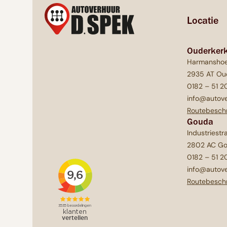
Locatie
Ouderkerk
Harmanshoe
2935 AT Oud
0182 – 51 2
info@autove
Routebeschr
Gouda
Industriestr
2802 AC G
0182 – 51 2
info@autove
Routebeschr