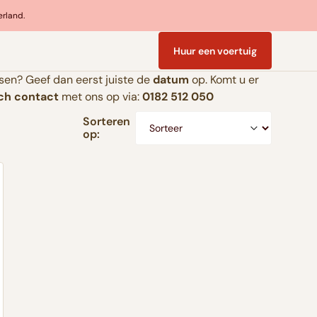
erland.
Huur een voertuig
sen? Geef dan eerst juiste de
datum
op. Komt u er
sch contact
met ons op via:
0182 512 050
Sorteren
op: