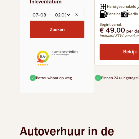
Inleverdatum
Handgeschakeld
Benzine
Radio
Begint vanaf:
€ 49.00
per da
inclusief BTW, verzeker
Bekijk
Betrouwbaar op weg
Binnen 24 uur gerege
Autoverhuur in de