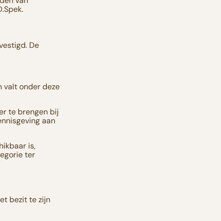
rden van
D.Spek.
vestigd. De
n valt onder deze
er te brengen bij
ennisgeving aan
ikbaar is,
egorie ter
 bezit te zijn