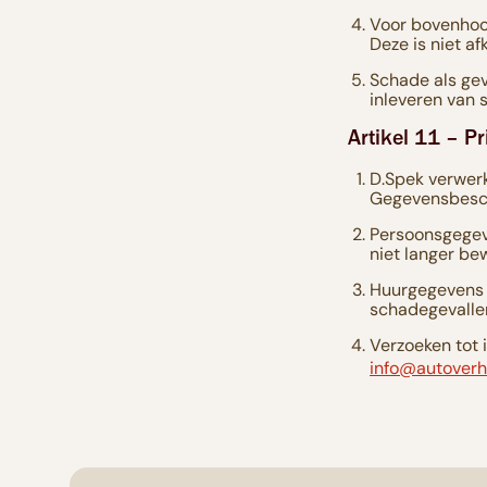
Voor bovenhoof
Deze is niet a
Schade als gevo
inleveren van 
Artikel 11 – P
D.Spek verwer
Gegevensbesc
Persoonsgegeve
niet langer be
Huurgegevens b
schadegevallen
Verzoeken tot 
info@autoverh