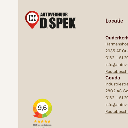
Locatie
Ouderkerk
Harmanshoe
2935 AT Oud
0182 – 51 2
info@autove
Routebeschr
Gouda
Industriestr
2802 AC G
0182 – 51 2
info@autove
Routebeschr