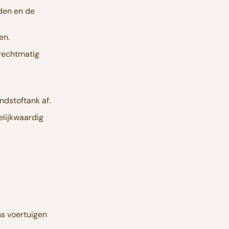
lden en de
en.
nrechtmatig
ndstoftank af.
elijkwaardig
ns voertuigen