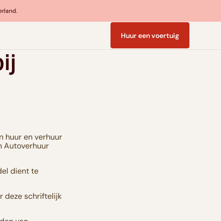
erland.
Huur een voertuig
ij
n huur en verhuur
en Autoverhuur
el dient te
 deze schriftelijk