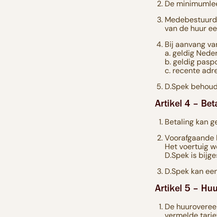
De minimumleef
Medebestuurde
van de huur een
Bij aanvang v
a. geldig Neder
b. geldig paspo
c. recente adr
D.Spek behoudt
Artikel 4 – Bet
Betaling kan g
Voorafgaande b
Het voertuig w
D.Spek is bijg
D.Spek kan een
Artikel 5 – Hu
De huuroveree
vermelde tarief