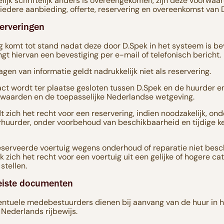
kelijk schriftelijk anders is overeengekomen, zijn deze voorwaa
iedere aanbieding, offerte, reservering en overeenkomst van 
serveringen
g komt tot stand nadat deze door D.Spek in het systeem is be
gt hiervan een bevestiging per e-mail of telefonisch bericht.
gen van informatie geldt nadrukkelijk niet als reservering.
ct wordt ter plaatse gesloten tussen D.Spek en de huurder e
waarden en de toepasselijke Nederlandse wetgeving.
 zich het recht voor een reservering, indien noodzakelijk, ond
huurder, onder voorbehoud van beschikbaarheid en tijdige k
eserveerde voertuig wegens onderhoud of reparatie niet besch
 zich het recht voor een voertuig uit een gelijke of hogere cat
stellen.
reiste documenten
ntuele medebestuurders dienen bij aanvang van de huur in het
 Nederlands rijbewijs.