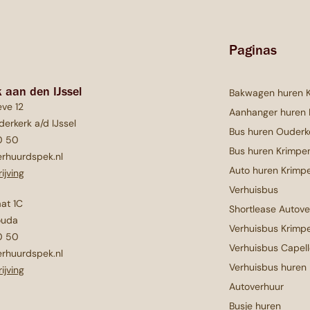
Paginas
 aan den IJssel
Bakwagen huren 
ve 12
Aanhanger huren
erkerk a/d IJssel
Bus huren Ouderk
0 50
Bus huren Krimpen
rhuurdspek.nl
Auto huren Krimpe
ijving
Verhuisbus
aat 1C
Shortlease Autov
ouda
Verhuisbus Krimpe
0 50
Verhuisbus Capell
rhuurdspek.nl
Verhuisbus huren
ijving
Autoverhuur
Busje huren