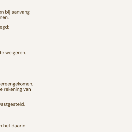
n bij aanvang
onen.
egd:
te weigeren.
 overeengekomen.
e rekening van
vastgesteld.
 het daarin