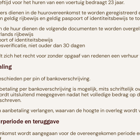
tijd voor het huren van een voertuig bedraagt 23 jaar.
rs dienen in de huurovereenkomst te worden geregistreerd e
 geldig rijbewijs en geldig paspoort of identiteitsbewijs te t
an de huur dienen de volgende documenten te worden overgel
lands rijbewijs
ort of identiteitsbewijs
esverificatie, niet ouder dan 30 dagen
 zich het recht voor zonder opgaaf van redenen een verhuur 
aling
eschieden per pin of bankoverschrijving.
etaling per bankoverschrijving is mogelijk, mits schriftelijk
ordt uitsluitend meegegeven nadat het volledige bedrag op d
eschreven.
 aanbetaling verlangen, waarvan de hoogte in overleg wordt 
urperiode en teruggave
nkomst wordt aangegaan voor de overeengekomen periode en
.