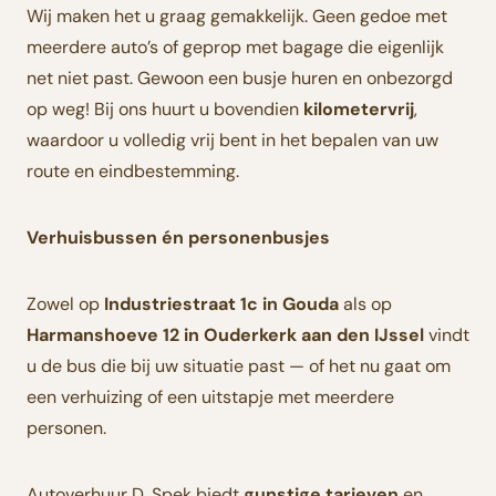
Wij maken het u graag gemakkelijk. Geen gedoe met
meerdere auto’s of geprop met bagage die eigenlijk
net niet past. Gewoon een busje huren en onbezorgd
op weg! Bij ons huurt u bovendien
kilometervrij
,
waardoor u volledig vrij bent in het bepalen van uw
route en eindbestemming.
Verhuisbussen én personenbusjes
Zowel op
Industriestraat 1c in Gouda
als op
Harmanshoeve 12 in Ouderkerk aan den IJssel
vindt
u de bus die bij uw situatie past — of het nu gaat om
een verhuizing of een uitstapje met meerdere
personen.
Autoverhuur D. Spek biedt
gunstige tarieven
en