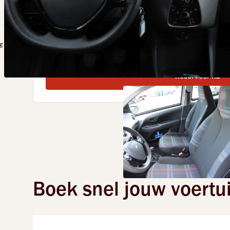
Specificaties
Handgeschakeld
4 personen
Benzine
Radi
 jouw reis
Direct online reserveren
100% transparante prijzen
Reserveer nu
Boek snel jouw voertu