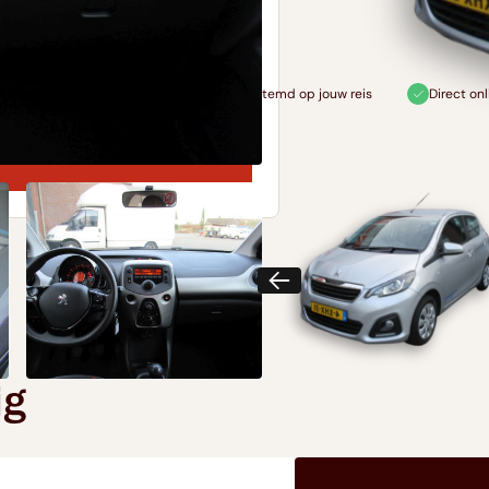
o
Altijd volledig afgestemd op jouw reis
Direct online reserveren
ig