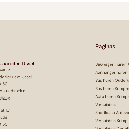
Paginas
 aan den IJssel
Bakwagen huren 
ve 12
Aanhanger huren
erkerk a/d IJssel
Bus huren Ouderk
0 50
Bus huren Krimpen
rhuurdspek.nl
Auto huren Krimpe
ijving
Verhuisbus
aat 1C
Shortlease Autov
ouda
Verhuisbus Krimpe
0 50
Verhuisbus Capell