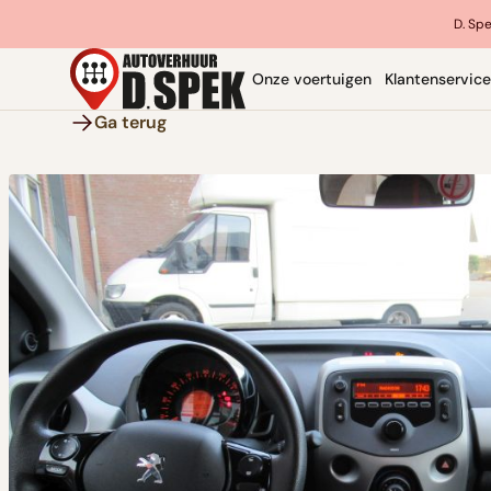
D. Spe
Onze voertuigen
Klantenservice
Ga terug
Budget auto
Personenauto
Beschrijving
Op zoek naar voordelig vervoer? Onze budget aut
zuinige oplossing voor dagelijks gebruik. Compa
geprijsd – ideaal voor korte ritten, stadsverkeer of