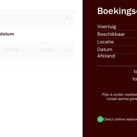
Boekings
Voertuig
erdatum
Beschikbaar
Locatie
Datum
Afstand
t
to
Prijs is onder voorb
totaal aantal ger
Direct online reser