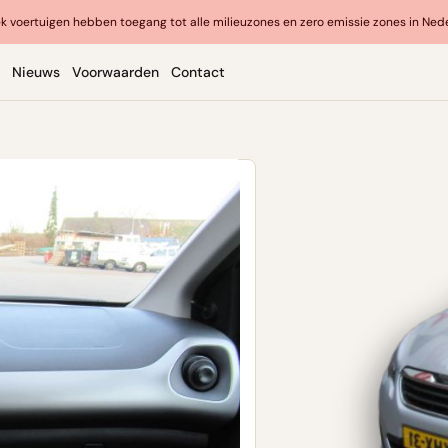
k voertuigen hebben toegang tot alle milieuzones en zero emissie zones in Ned
Nieuws
Voorwaarden
Contact
o biedt een praktische en
ct, comfortabel en scherp
 tijdelijk vervoer.