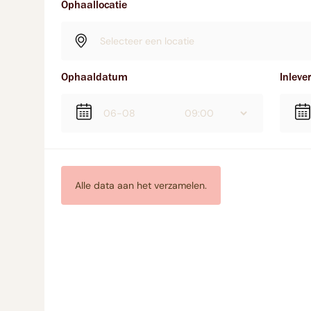
Ophaallocatie
Ophaaldatum
Inlev
Alle data aan het verzamelen.