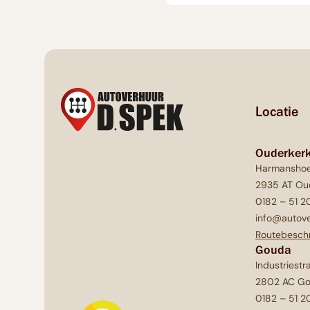
Locatie
Ouderkerk
Harmanshoe
2935 AT Oud
0182 – 51 2
info@autove
Routebeschr
Gouda
Industriestr
2802 AC G
0182 – 51 2