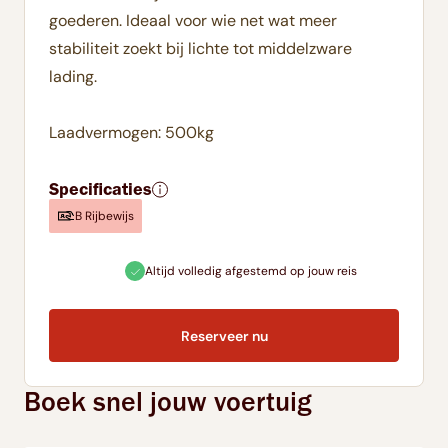
goederen. Ideaal voor wie net wat meer
stabiliteit zoekt bij lichte tot middelzware
lading.
Laadvermogen: 500kg
Specificaties
B Rijbewijs
tijd volledig afgestemd op jouw reis
Direct online 
Reserveer nu
Boek snel jouw voertuig