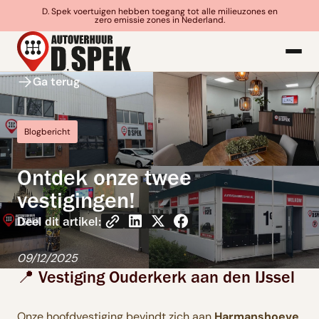
D. Spek voertuigen hebben toegang tot alle milieuzones en
zero emissie zones in Nederland.
Ga terug
Blogbericht
Ontdek onze twee
vestigingen!
Deel dit artikel:
09/12/2025
📍 Vestiging Ouderkerk aan den IJssel
Onze hoofdvestiging bevindt zich aan
Harmanshoeve