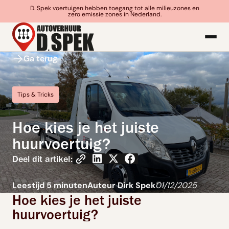
D. Spek voertuigen hebben toegang tot alle milieuzones en
zero emissie zones in Nederland.
Ga terug
Tips & Tricks
Hoe kies je het juiste
huurvoertuig?
Deel dit artikel:
Leestijd 5 minuten
Auteur Dirk Spek
01/12/2025
Hoe kies je het juiste
huurvoertuig?