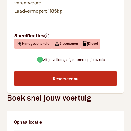
verantwoord.
Laadvermogen: 1185kg
Specificaties
Handgeschakeld
3 personen
Diesel
Altijd volledig afgestemd op jouw reis
Direct onl
Reserveer nu
Boek snel jouw voertuig
Ophaallocatie